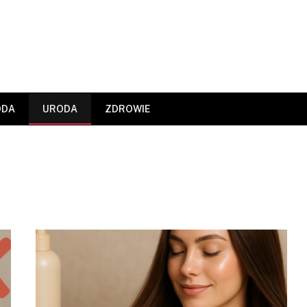
ODA
URODA
ZDROWIE
Jak sklep fun4sport.pl pomaga
przygotować się do aktywnego
lata?
2026-06-30