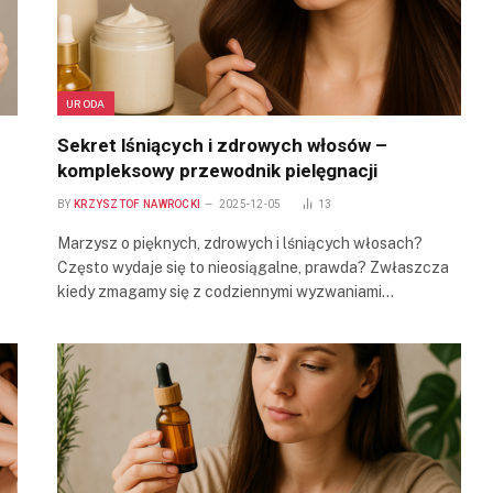
URODA
Sekret lśniących i zdrowych włosów –
kompleksowy przewodnik pielęgnacji
BY
KRZYSZTOF NAWROCKI
2025-12-05
13
Marzysz o pięknych, zdrowych i lśniących włosach?
Często wydaje się to nieosiągalne, prawda? Zwłaszcza
kiedy zmagamy się z codziennymi wyzwaniami…