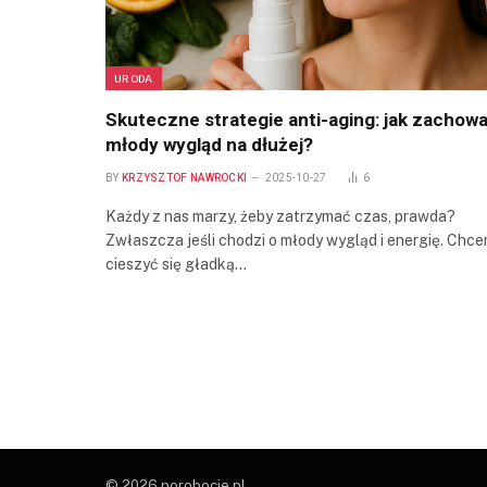
URODA
Skuteczne strategie anti-aging: jak zachow
młody wygląd na dłużej?
BY
KRZYSZTOF NAWROCKI
2025-10-27
6
Każdy z nas marzy, żeby zatrzymać czas, prawda?
Zwłaszcza jeśli chodzi o młody wygląd i energię. Chc
cieszyć się gładką…
© 2026 porobocie.pl