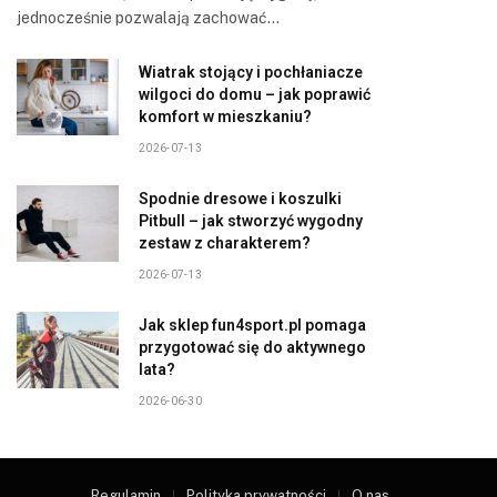
jednocześnie pozwalają zachować…
Wiatrak stojący i pochłaniacze
wilgoci do domu – jak poprawić
komfort w mieszkaniu?
2026-07-13
Spodnie dresowe i koszulki
Pitbull – jak stworzyć wygodny
zestaw z charakterem?
2026-07-13
Jak sklep fun4sport.pl pomaga
przygotować się do aktywnego
lata?
2026-06-30
Regulamin
Polityka prywatności
O nas