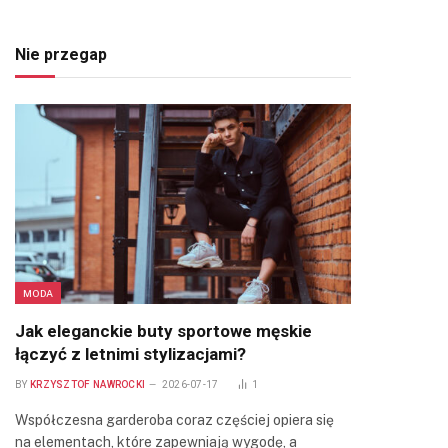
Nie przegap
MODA
Jak eleganckie buty sportowe męskie
łączyć z letnimi stylizacjami?
BY
KRZYSZTOF NAWROCKI
2026-07-17
1
Współczesna garderoba coraz częściej opiera się
na elementach, które zapewniają wygodę, a